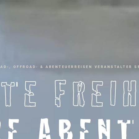
AD-, OFFROAD- & ABENTEUERREISEN VERANSTALTER SE
TE FREI
RE ABENT