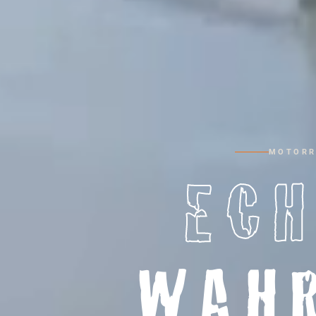
MOTORR
ECH
WAH