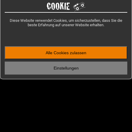
COOKIE
Startseite
/
Reiseinformation
/
Kamerun
Diese Website verwendet Cookies, um sicherzustellen, dass Sie die
beste Erfahrung auf unserer Website erhalten.
IMPRESSIONEN
Bilder aus Kamerun
Alle Cookies zulassen
Einstellungen