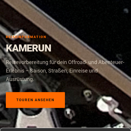
REISEINFORMATION
KAMERUN
Reisevorbereitung für dein Offroad- und Abenteuer-
Erlebnis – Saison, Straßen, Einreise und
Ausrüstung.
TOUREN ANSEHEN