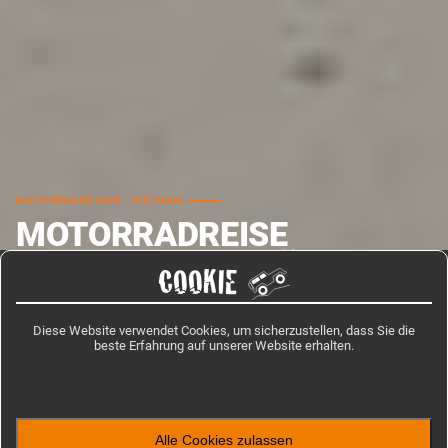
MOTORRADREISEN · VIETNAM
MOTORRADREISE
VIETNAM BERGVÖLKER -
COOKIE
12 TAGE ENDURO
Diese Website verwendet Cookies, um sicherzustellen, dass Sie die
Diese 12-tägige Motorradreise Vietnam Bergvölker führt Dich in die
beste Erfahrung auf unserer Website erhalten.
letzten kaum erkundeten Ecken Nordvietnams. Die Rundreise startet und
endet in Hanoi - dazwischen fährst Du rund 1.
HOW LONG?
WHEN?
PRICE
Alle Cookies zulassen