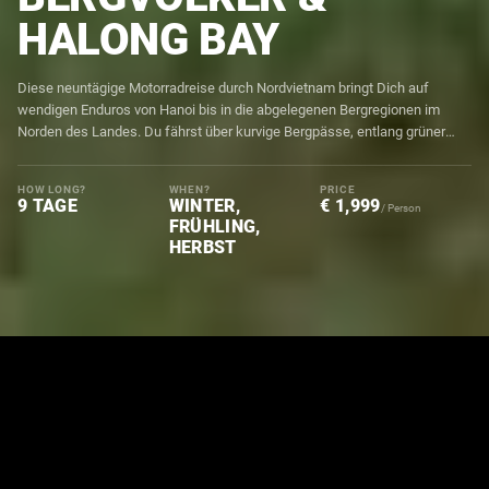
HALONG BAY
Diese neuntägige Motorradreise durch Nordvietnam bringt Dich auf
wendigen Enduros von Hanoi bis in die abgelegenen Bergregionen im
Norden des Landes. Du fährst über kurvige Bergpässe, entlang grüner
Reisterrassen und durch Dörfer, in denen die Bergvölker ihre Traditionen
bis heute leben.
HOW LONG?
WHEN?
PRICE
9 TAGE
WINTER,
€ 1,999
/ Person
FRÜHLING,
HERBST
Home
Motorradreisen
Asien
Vietnam
THE JOURNEY
NEUN TAGE ENDURO-ABENTEUER DURCH