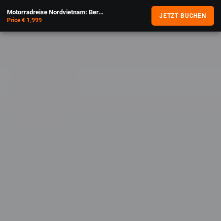
Motorradreise Nordvietnam: Bergvölker & Halong Bay
JETZT BUCHEN
Price € 1,999