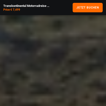
Transkontinental Motorradreise Go West - Pamir Highway
JETZT BUCHEN
Price € 7,499