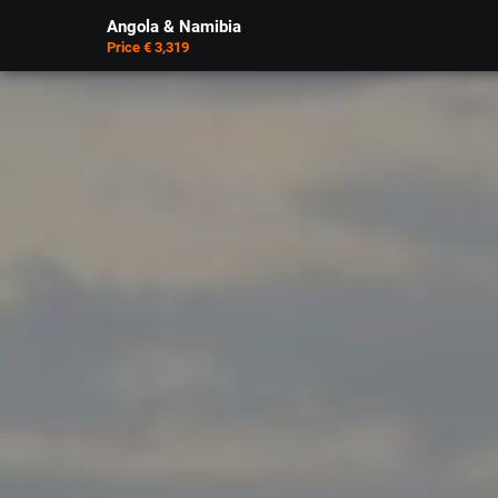
Angola & Namibia
Price € 3,319