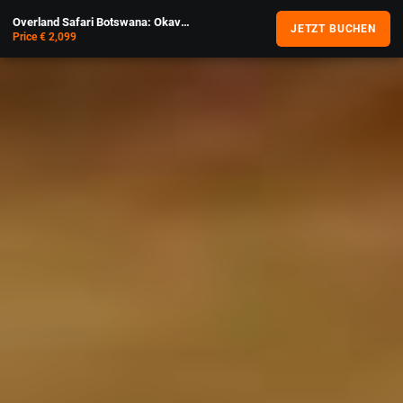
Overland Safari Botswana: Okavango & Chobe
JETZT BUCHEN
Price € 2,099