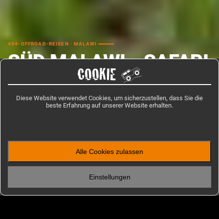
4X4-OFFROAD-REISEN · MALAWI
SÜD MALAWI - SAFARI
COOKIE
ZUM SELBSTFAHREN
Diese Website verwendet Cookies, um sicherzustellen, dass Sie die
Diese Selbstfahrersafari beginnt im wundersch&ouml;nen Lilongwe, geht
beste Erfahrung auf unserer Website erhalten.
&uuml;ber Nankoma Island, das Zomba Plateau, den Liwonde
Nationalpark, Cape Maclear und endet beim traumhaften Lake Malawi.
HOW LONG?
PRICE
Alle Cookies zulassen
14 TAGE
€ 4,429
/ Person
Einstellungen
Home
Offroad-Reisen
Afrika
Malawi