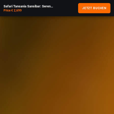
Safari Tansania Sansibar: Serengeti & Ngorongoro
JETZT BUCHEN
Price € 2,699