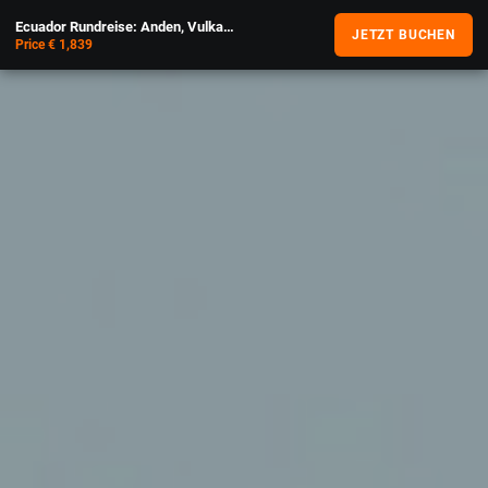
Ecuador Rundreise: Anden, Vulkane & Kultur
JETZT BUCHEN
Price € 1,839