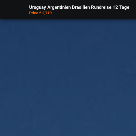
Uruguay Argentinien Brasilien Rundreise 12 Tage
Price € 2,719