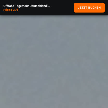
Offroad Tagestour Deutschland im Kraichgau
JETZT BUCHEN
Price € 329