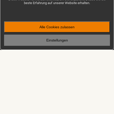
beste Erfahrung auf unserer Website erhalten.
Alle Cookies zulassen
Einstellungen
Folge uns auf unsere Abenteuer!
CONTACT US
UNTERNEHMEN
Ammergasse 9a, Tübingen
»
Jobs
+49(0)7071-770060
»
Versicherung
»
Terms & conditions
Frage stellen