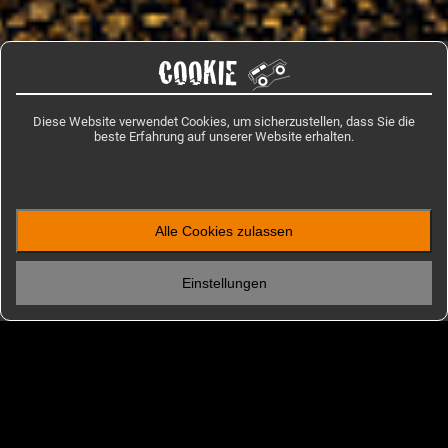
COOKIE
Startseite
/
Reiseinformation
/
Nordamerika
Diese Website verwendet Cookies, um sicherzustellen, dass Sie die
beste Erfahrung auf unserer Website erhalten.
IMPRESSIONEN
Bilder aus Nordamerika
Alle Cookies zulassen
Einstellungen