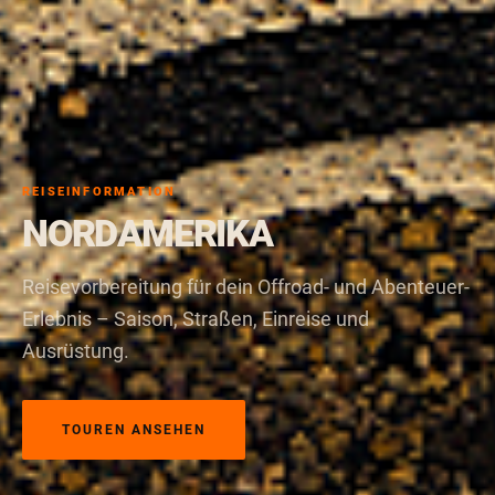
REISEINFORMATION
NORDAMERIKA
Reisevorbereitung für dein Offroad- und Abenteuer-
Erlebnis – Saison, Straßen, Einreise und
Ausrüstung.
TOUREN ANSEHEN