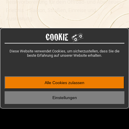
Reisevorbereitung für dein Offroad- und Abenteuer-
Erlebnis – Saison, Straßen, Einreise und
Ausrüstung.
COOKIE
TOUREN ANSEHEN
Diese Website verwendet Cookies, um sicherzustellen, dass Sie die
beste Erfahrung auf unserer Website erhalten.
Startseite
/
Reiseinformation
/
Dänemark
Alle Cookies zulassen
Einstellungen
REISEINFORMATION
Weitere Reiseziele