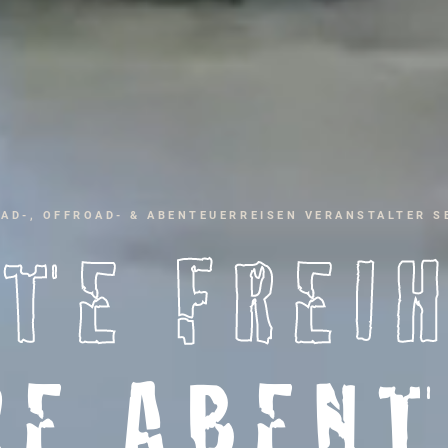
AD-, OFFROAD- & ABENTEUERREISEN VERANSTALTER SE
TE FREI
RE ABENT