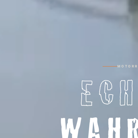
MOTORR
ECH
WAH