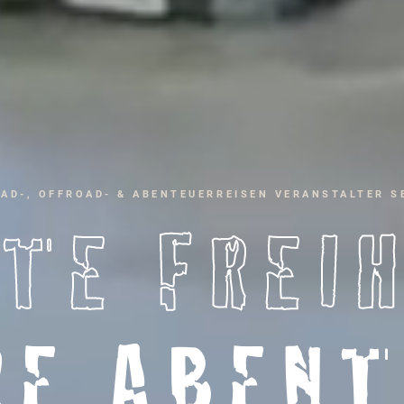
AD-, OFFROAD- & ABENTEUERREISEN VERANSTALTER SE
TE FREI
RE ABENT