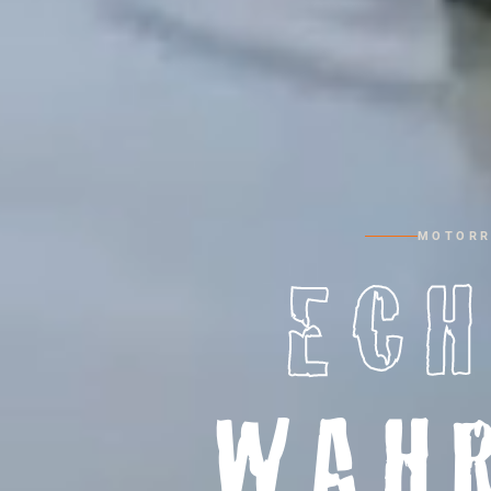
MOTORR
ECH
WAH