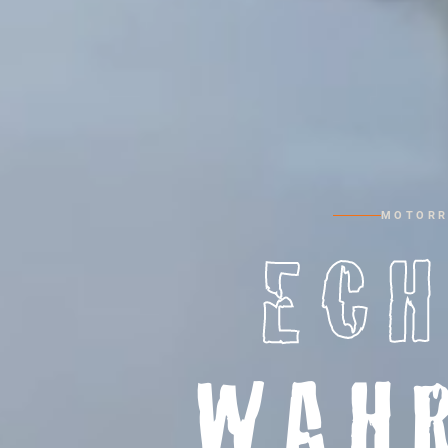
MOTORR
ECH
WAH