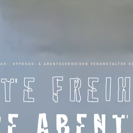
AD-, OFFROAD- & ABENTEUERREISEN VERANSTALTER SE
TE FREI
RE ABENT