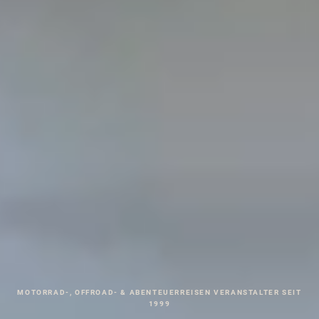
MOTORRAD-, OFFROAD- & ABENTEUERREISEN VERANSTALTER SEIT
1999