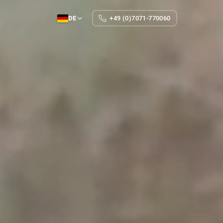
DE
+49 (0)7071-770060