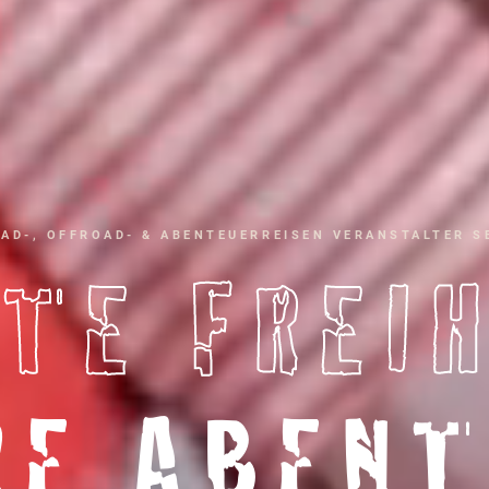
AD-, OFFROAD- & ABENTEUERREISEN VERANSTALTER SE
TE FREI
RE ABENT