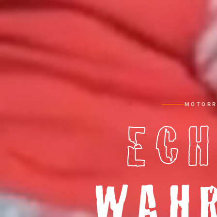
MOTORR
ECH
WAH