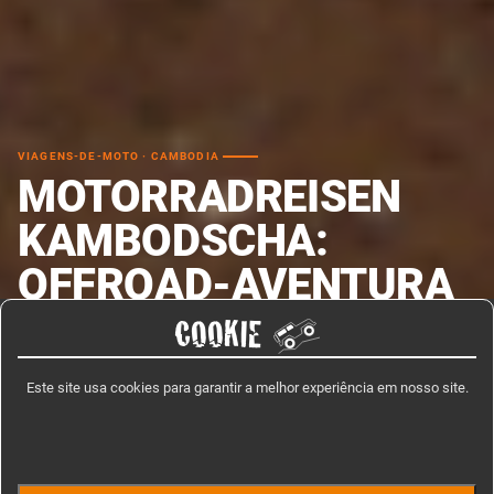
VIAGENS-DE-MOTO · CAMBODIA
MOTORRADREISEN
KAMBODSCHA:
OFFROAD-AVENTURA
NAS KHMER
COOKIE
Uma viagem de moto pelas trilhas mais emocionantes do Camboja! Em
Este site usa cookies para garantir a melhor experiência em nosso site.
dez dias explorar o Camboja em estradas de cascalho ou barro, passando
por campos de arroz, ao longo do Mekong, através das montanhas de
cardamomo e da selva.
HOW LONG?
WHEN?
PRICE