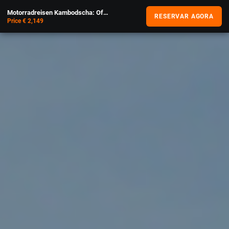
Motorradreisen Kambodscha: Offroad-Aventura nas Khmer
RESERVAR AGORA
Price € 2,149