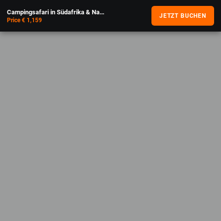
Campingsafari in Südafrika & Namibia
JETZT BUCHEN
Price € 1,159