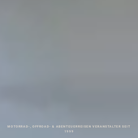
MOTORRAD-, OFFROAD- & ABENTEUERREISEN VERANSTALTER SEIT
1999