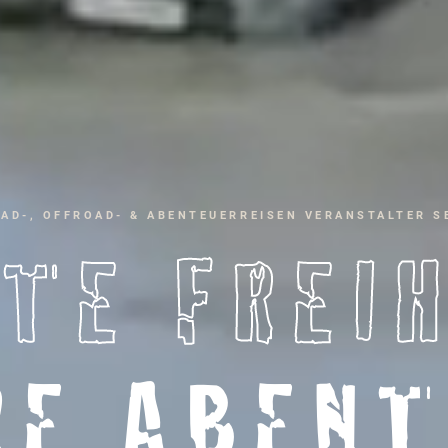
AD-, OFFROAD- & ABENTEUERREISEN VERANSTALTER SE
TE FREI
RE ABENT