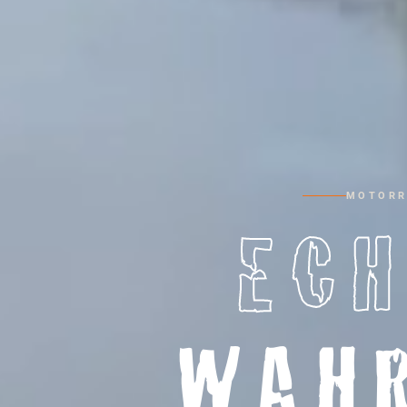
MOTORR
ECH
WAH