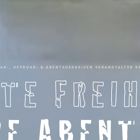
AD-, OFFROAD- & ABENTEUERREISEN VERANSTALTER SE
TE FREI
RE ABENT