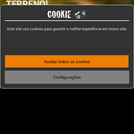
TERRENO!
COOKIE
Descubra Moçambique, o paraíso das aventuras todo-o-
terreno! Conduza ao longo de costas pitorescas e explore o
Este site usa cookies para garantir a melhor experiência em nosso site.
Parque Nacional da Gorongosa.
ENCONTRE SUA VIAGEM EM MOÇAMBIQUE
Aceitar todos os cookies
FALAR COM UM ESPECIALISTA EM ROTAS
Configurações
HOME
/
VIAGENS 4X4 OFF-ROAD
/
ÁFRICA
/
MOÇAMBIQUE
PERFIL DO PAÍS
Viagens todo-o-terreno em