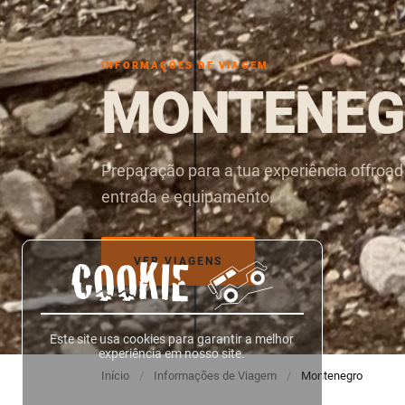
INFORMAÇÕES DE VIAGEM
MONTENEG
Preparação para a tua experiência offroad
entrada e equipamento.
VER VIAGENS
COOKIE
Este site usa cookies para garantir a melhor
experiência em nosso site.
Início
/
Informações de Viagem
/
Montenegro