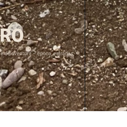
RO
 e de aventura – época, estradas,