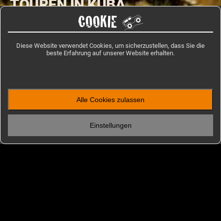
TOUREN IN KUBA
COOKIE
Kuba ist eine karibische Inselnation, bekannt für ihre reiche
Kultur, die pulsierende Musik und die historische Architektur
Diese Website verwendet Cookies, um sicherzustellen, dass Sie die
in Städten wie Havanna.
beste Erfahrung auf unserer Website erhalten.
FINDE DEINE KUBA REISE
Alle Cookies zulassen
MIT EINEM ROUTENEXPERTEN SPRECHEN
Einstellungen
HOME
/
PREMIUM
/
ZENTRALAMERIKA
/
KUBA