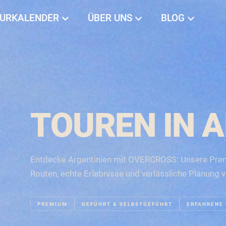
URKALENDER
ÜBER UNS
BLOG
TOUREN IN 
Entdecke Argentinien mit OVERCROSS: Unsere Pre
Routen, echte Erlebnisse und verlässliche Planung v
PREMIUM
GEFÜHRT & SELBSTGEFÜHRT
ERFAHRENE 