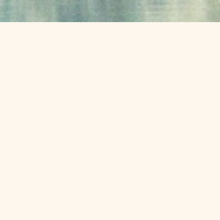
INIEN
NOCH KEINE ARGENTINIEN
TOUREN VERFÜGBAR
Wir erkunden aktiv Routen durch Argentinien. Sagen Sie uns, wa
Sie suchen – unsere Routenexperten finden die perfekte Tour.
ARGENTINIEN TOUR ANFRAGEN