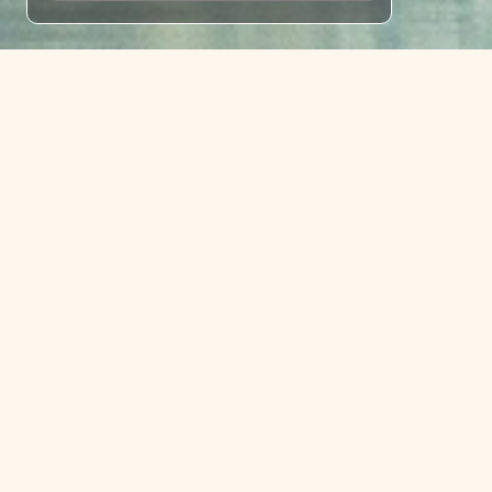
HOME
/
PREMIUM
/
SUEDAMERIKA
/
ARGENT