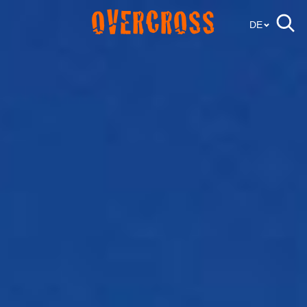
OVERCROSS
DE