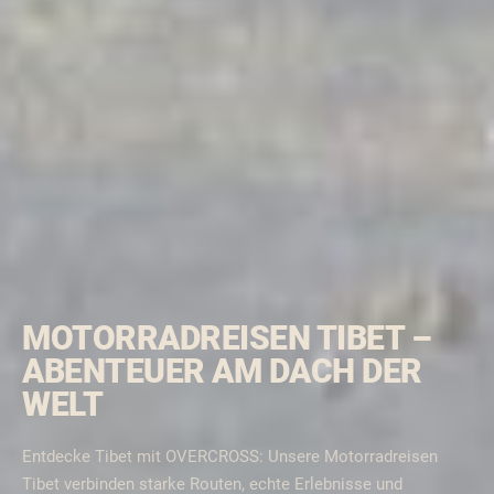
MOTORRADREISEN TIBET –
ABENTEUER AM DACH DER
WELT
Entdecke Tibet mit OVERCROSS: Unsere Motorradreisen
Tibet verbinden starke Routen, echte Erlebnisse und