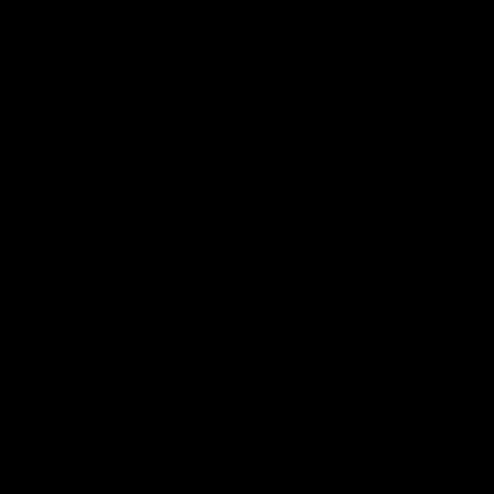
Kirgisistan
8 TOUREN