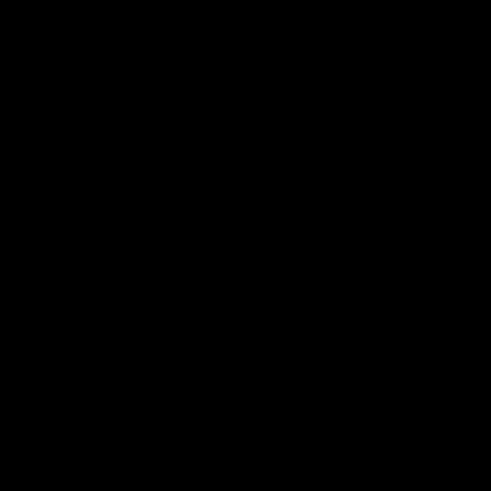
Indien
6 TOUREN