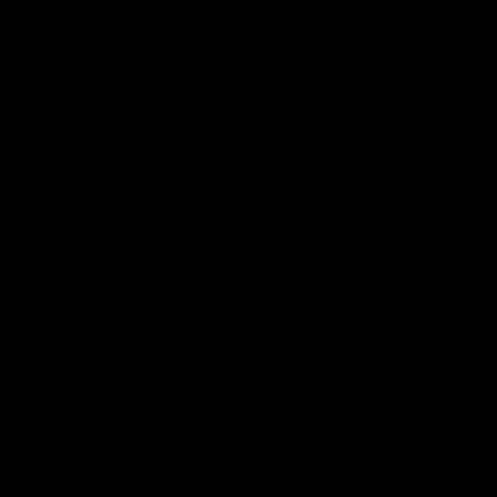
Vietnam
5 TOUREN