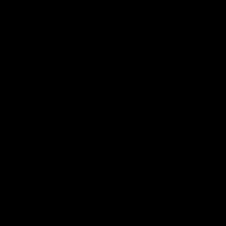
Türkei
6 TOUREN