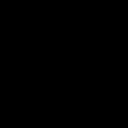
Thailand
7 TOUREN