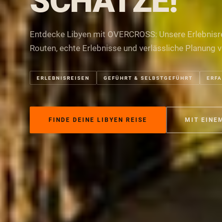
SCHÄTZE!
Entdecke Libyen mit OVERCROSS: Unsere Erlebnisre
Routen, echte Erlebnisse und verlässliche Planung v
ERLEBNISREISEN
GEFÜHRT & SELBSTGEFÜHRT
ERFA
FINDE DEINE LIBYEN REISE
MIT EINE