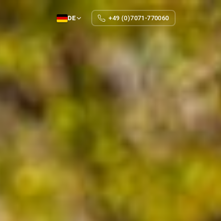
DE
+49 (0)7071-770060