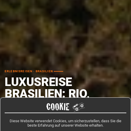
ERLEBNISREISEN · BRASILIEN
LUXUSREISE
BRASILIEN: RIO,
IGUASSU & SALVADOR
COOKIE
Auf dieser Luxusreise Brasilien entdeckst Du in acht Tagen die kulturellen
Diese Website verwendet Cookies, um sicherzustellen, dass Sie die
Höhepunkte des größten Landes Südamerikas – von Rio de Janeiro über
beste Erfahrung auf unserer Website erhalten.
die Iguassu-Wasserfälle bis nach Salvador da Bahia.