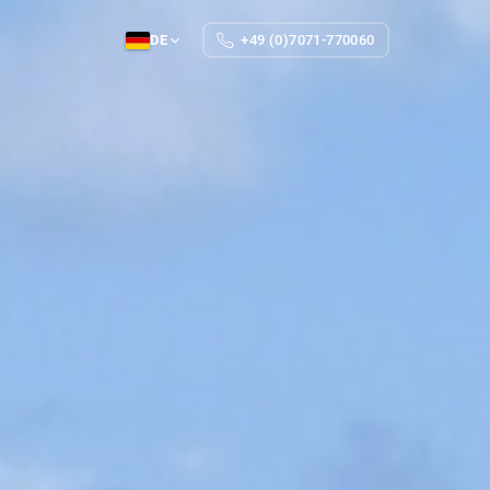
DE
+49 (0)7071-770060