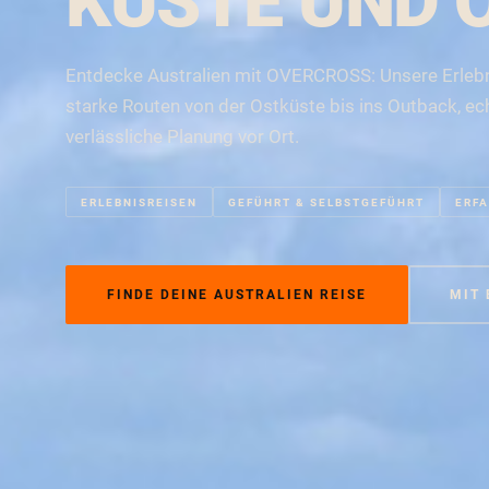
KÜSTE UND 
Entdecke Australien mit OVERCROSS: Unsere Erlebn
starke Routen von der Ostküste bis ins Outback, ec
verlässliche Planung vor Ort.
ERLEBNISREISEN
GEFÜHRT & SELBSTGEFÜHRT
ERFA
FINDE DEINE AUSTRALIEN REISE
MIT