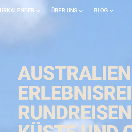
URKALENDER
ÜBER UNS
BLOG
AUSTRALIEN
ERLEBNISREI
RUNDREISEN