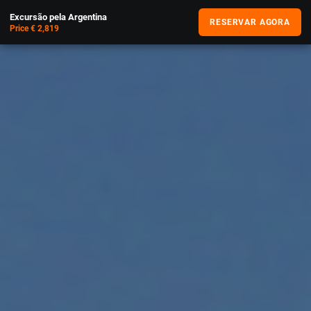
Excursão pela Argentina
RESERVAR AGORA
Price € 2,819