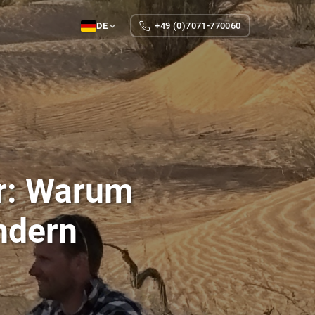
DE
+49 (0)7071-770060
er: Warum
ndern