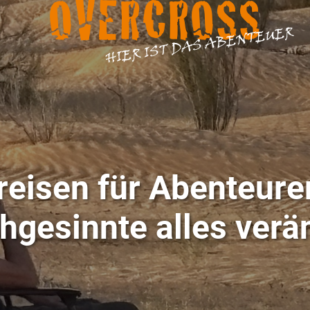
OVERCROSS
HIER IST DAS ABENTEUER
eisen für Abenteur
chgesinnte alles verä